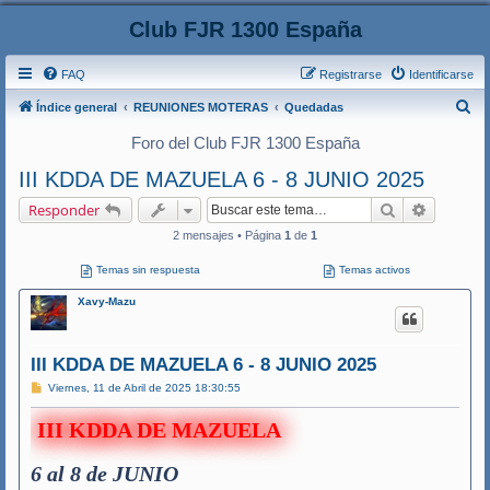
Club FJR 1300 España
FAQ
Registrarse
Identificarse
B
Índice general
REUNIONES MOTERAS
Quedadas
u
Foro del Club FJR 1300 España
s
III KDDA DE MAZUELA 6 - 8 JUNIO 2025
c
Buscar
Búsqueda
Responder
a
2 mensajes • Página
1
de
1
r
Temas sin respuesta
Temas activos
Xavy-Mazu
III KDDA DE MAZUELA 6 - 8 JUNIO 2025
M
Viernes, 11 de Abril de 2025 18:30:55
e
n
III KDDA DE MAZUELA
s
a
j
e
6 al 8 de JUNIO