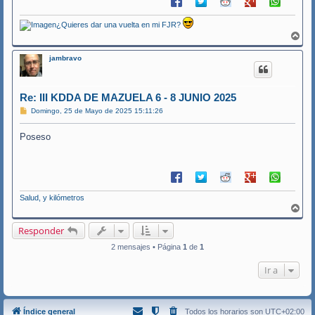
¿Quieres dar una vuelta en mi FJR?
A
r
r
jambravo
i
b
a
Re: III KDDA DE MAZUELA 6 - 8 JUNIO 2025
M
Domingo, 25 de Mayo de 2025 15:11:26
e
n
Poseso
s
a
j
e
Salud, y kilómetros
A
r
r
Responder
i
b
2 mensajes • Página
1
de
1
a
Ir a
Índice general
Todos los horarios son
UTC+02:00