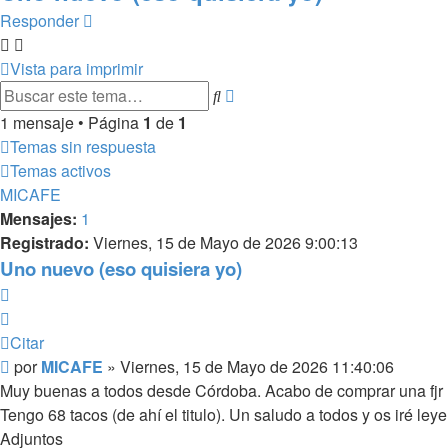
Responder
Vista para imprimir
Búsqueda
Buscar
avanzada
1 mensaje • Página
1
de
1
Temas sin respuesta
Temas activos
MICAFE
Mensajes:
1
Registrado:
Viernes, 15 de Mayo de 2026 9:00:13
Uno nuevo (eso quisiera yo)
Citar
Citar
Mensaje
por
MICAFE
»
Viernes, 15 de Mayo de 2026 11:40:06
Muy buenas a todos desde Córdoba. Acabo de comprar una fjr 
Tengo 68 tacos (de ahí el titulo). Un saludo a todos y os iré ley
Adjuntos