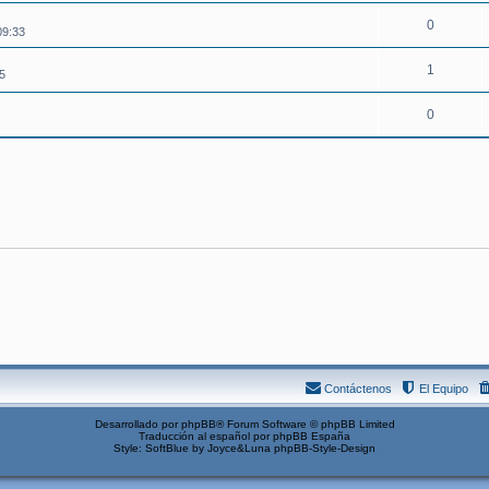
0
09:33
1
5
0
Contáctenos
El Equipo
Desarrollado por
phpBB
® Forum Software © phpBB Limited
Traducción al español por
phpBB España
Style: SoftBlue by Joyce&Luna
phpBB-Style-Design