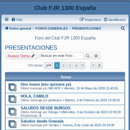
Club FJR 1300 España
FAQ
Registrarse
Identificarse
B
Índice general
FOROS GENERALES
PRESENTACIONES
u
Foro del Club FJR 1300 España
s
PRESENTACIONES
c
Buscar
Búsqueda avanza
Nuevo Tema
a
r
Página
1
de
7
1
2
3
4
5
7
Siguiente
155 temas
…
Temas
Uno nuevo (eso quisiera yo)
Último mensaje por
MICAFE
«
Viernes, 15 de Mayo de 2026 11:40:06
HOLA, CAMILO
Último mensaje por
jambravo
«
Martes, 3 de Febrero de 2026 13:39:01
SALUDOS DESDE BURGOS
Último mensaje por
Elongo
«
Miércoles, 4 de Octubre de 2023 22:58:28
Respuestas:
6
Saludos desde Granada
Último mensaje por
Torrijou
«
Jueves, 8 de Junio de 2023 20:24:06