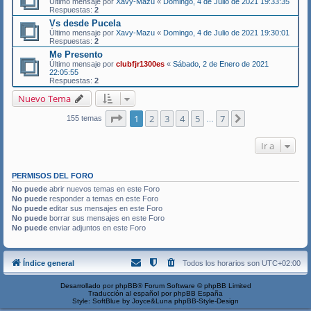
Último mensaje por
Xavy-Mazu
«
Domingo, 4 de Julio de 2021 19:33:35
Respuestas:
2
Vs desde Pucela
Último mensaje por
Xavy-Mazu
«
Domingo, 4 de Julio de 2021 19:30:01
Respuestas:
2
Me Presento
Último mensaje por
clubfjr1300es
«
Sábado, 2 de Enero de 2021
22:05:55
Respuestas:
2
Nuevo Tema
Página
1
de
7
1
2
3
4
5
7
Siguiente
155 temas
…
Ir a
PERMISOS DEL FORO
No puede
abrir nuevos temas en este Foro
No puede
responder a temas en este Foro
No puede
editar sus mensajes en este Foro
No puede
borrar sus mensajes en este Foro
No puede
enviar adjuntos en este Foro
Índice general
Todos los horarios son
UTC+02:00
Desarrollado por
phpBB
® Forum Software © phpBB Limited
Traducción al español por
phpBB España
Style: SoftBlue by Joyce&Luna
phpBB-Style-Design