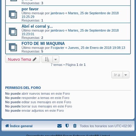
Respuestas:
3
por favor
Último mensaje por
jambravo
«
Martes, 25 de Septiembre de 2018
15:25:29
Respuestas:
1
Abrí el corral y...
Último mensaje por
jambravo
«
Martes, 25 de Septiembre de 2018
15:23:01
Respuestas:
2
FOTO DE MI MAQUINA
Último mensaje por
Fcojavier
«
Jueves, 25 de Enero de 2018 19:08:13
Respuestas:
5
Nuevo Tema
7 temas • Página
1
de
1
Ir a
PERMISOS DEL FORO
No puede
abrir nuevos temas en este Foro
No puede
responder a temas en este Foro
No puede
editar sus mensajes en este Foro
No puede
borrar sus mensajes en este Foro
No puede
enviar adjuntos en este Foro
Índice general
Todos los horarios son
UTC+02:00
Desarrollado por
phpBB
® Forum Software © phpBB Limited