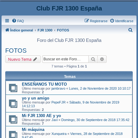
Club FJR 1300 España
FAQ
Registrarse
Identificarse
B
Índice general
FJR 1300
FOTOS
u
Foro del Club FJR 1300 España
s
FOTOS
c
Buscar
Búsqueda avanza
Nuevo Tema
a
7 temas • Página
1
de
1
r
Temas
ENSEÑANOS TU MOTO
Último mensaje por
jambravo
«
Lunes, 2 de Noviembre de 2020 10:10:17
Respuestas:
2
yo y un amigo
Último mensaje por
PepeFJR
«
Sábado, 9 de Noviembre de 2019
14:12:13
Respuestas:
2
Mi FJR 1300 AE y yo
Último mensaje por
Javi
«
Domingo, 30 de Septiembre de 2018 17:35:42
Respuestas:
7
Mi máquina
Último mensaje por
Xunqueira
«
Viernes, 28 de Septiembre de 2018
9:47:45