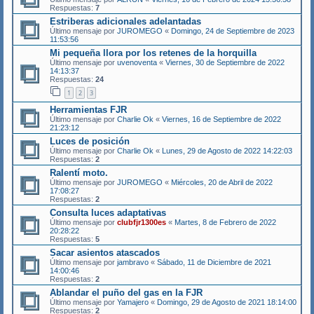
Respuestas:
7
Estriberas adicionales adelantadas
Último mensaje por
JUROMEGO
«
Domingo, 24 de Septiembre de 2023
11:53:56
Mi pequeña llora por los retenes de la horquilla
Último mensaje por
uvenoventa
«
Viernes, 30 de Septiembre de 2022
14:13:37
Respuestas:
24
1
2
3
Herramientas FJR
Último mensaje por
Charlie Ok
«
Viernes, 16 de Septiembre de 2022
21:23:12
Luces de posición
Último mensaje por
Charlie Ok
«
Lunes, 29 de Agosto de 2022 14:22:03
Respuestas:
2
Ralentí moto.
Último mensaje por
JUROMEGO
«
Miércoles, 20 de Abril de 2022
17:08:27
Respuestas:
2
Consulta luces adaptativas
Último mensaje por
clubfjr1300es
«
Martes, 8 de Febrero de 2022
20:28:22
Respuestas:
5
Sacar asientos atascados
Último mensaje por
jambravo
«
Sábado, 11 de Diciembre de 2021
14:00:46
Respuestas:
2
Ablandar el puño del gas en la FJR
Último mensaje por
Yamajero
«
Domingo, 29 de Agosto de 2021 18:14:00
Respuestas:
2