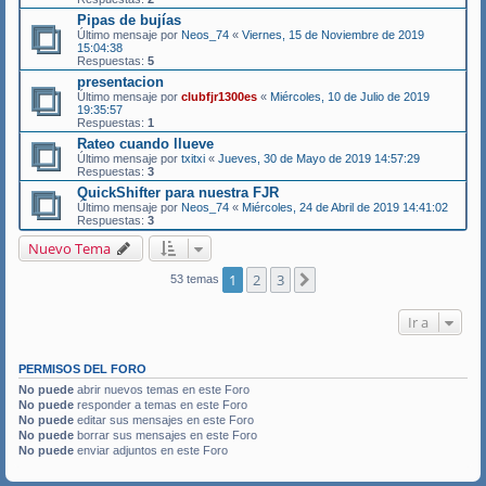
Pipas de bujías
Último mensaje por
Neos_74
«
Viernes, 15 de Noviembre de 2019
15:04:38
Respuestas:
5
presentacion
Último mensaje por
clubfjr1300es
«
Miércoles, 10 de Julio de 2019
19:35:57
Respuestas:
1
Rateo cuando llueve
Último mensaje por
txitxi
«
Jueves, 30 de Mayo de 2019 14:57:29
Respuestas:
3
QuickShifter para nuestra FJR
Último mensaje por
Neos_74
«
Miércoles, 24 de Abril de 2019 14:41:02
Respuestas:
3
Nuevo Tema
1
2
3
Siguiente
53 temas
Ir a
PERMISOS DEL FORO
No puede
abrir nuevos temas en este Foro
No puede
responder a temas en este Foro
No puede
editar sus mensajes en este Foro
No puede
borrar sus mensajes en este Foro
No puede
enviar adjuntos en este Foro