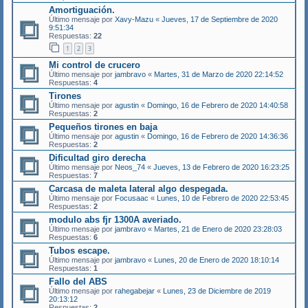
Amortiguación.
Último mensaje por
Xavy-Mazu
«
Jueves, 17 de Septiembre de 2020
9:51:34
Respuestas:
22
1
2
3
Mi control de crucero
Último mensaje por
jambravo
«
Martes, 31 de Marzo de 2020 22:14:52
Respuestas:
4
Tirones
Último mensaje por
agustin
«
Domingo, 16 de Febrero de 2020 14:40:58
Respuestas:
2
Pequeños tirones en baja
Último mensaje por
agustin
«
Domingo, 16 de Febrero de 2020 14:36:36
Respuestas:
2
Dificultad giro derecha
Último mensaje por
Neos_74
«
Jueves, 13 de Febrero de 2020 16:23:25
Respuestas:
7
Carcasa de maleta lateral algo despegada.
Último mensaje por
Focusaac
«
Lunes, 10 de Febrero de 2020 22:53:45
Respuestas:
2
modulo abs fjr 1300A averiado.
Último mensaje por
jambravo
«
Martes, 21 de Enero de 2020 23:28:03
Respuestas:
6
Tubos escape.
Último mensaje por
jambravo
«
Lunes, 20 de Enero de 2020 18:10:14
Respuestas:
1
Fallo del ABS
Último mensaje por
rahegabejar
«
Lunes, 23 de Diciembre de 2019
20:13:12
Respuestas:
2