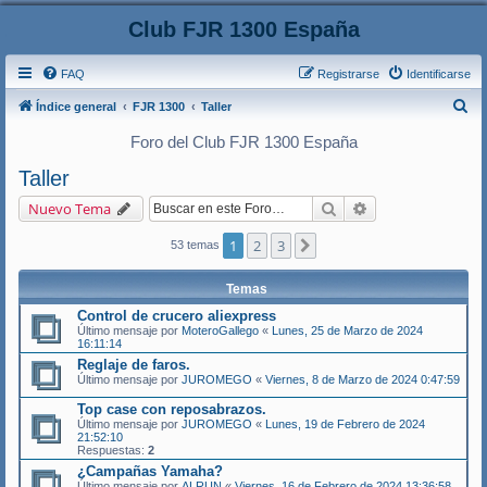
Club FJR 1300 España
FAQ
Registrarse
Identificarse
B
Índice general
FJR 1300
Taller
u
Foro del Club FJR 1300 España
s
Taller
c
Buscar
Búsqueda avanza
Nuevo Tema
a
r
1
2
3
Siguiente
53 temas
Temas
Control de crucero aliexpress
Último mensaje por
MoteroGallego
«
Lunes, 25 de Marzo de 2024
16:11:14
Reglaje de faros.
Último mensaje por
JUROMEGO
«
Viernes, 8 de Marzo de 2024 0:47:59
Top case con reposabrazos.
Último mensaje por
JUROMEGO
«
Lunes, 19 de Febrero de 2024
21:52:10
Respuestas:
2
¿Campañas Yamaha?
Último mensaje por
ALRUN
«
Viernes, 16 de Febrero de 2024 13:36:58