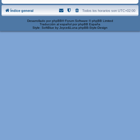
Índice general
Todos los horarios son
UTC+02:00
Desarrollado por
phpBB
® Forum Software © phpBB Limited
Traducción al español por
phpBB España
Style: SoftBlue by Joyce&Luna
phpBB-Style-Design