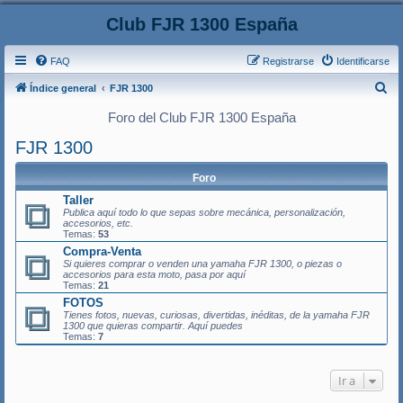
Club FJR 1300 España
FAQ
Registrarse
Identificarse
B
Índice general
FJR 1300
u
Foro del Club FJR 1300 España
s
FJR 1300
c
a
Foro
r
Taller
Publica aquí todo lo que sepas sobre mecánica, personalización,
accesorios, etc.
Temas:
53
Compra-Venta
Si quieres comprar o venden una yamaha FJR 1300, o piezas o
accesorios para esta moto, pasa por aquí
Temas:
21
FOTOS
Tienes fotos, nuevas, curiosas, divertidas, inéditas, de la yamaha FJR
1300 que quieras compartir. Aquí puedes
Temas:
7
Ir a