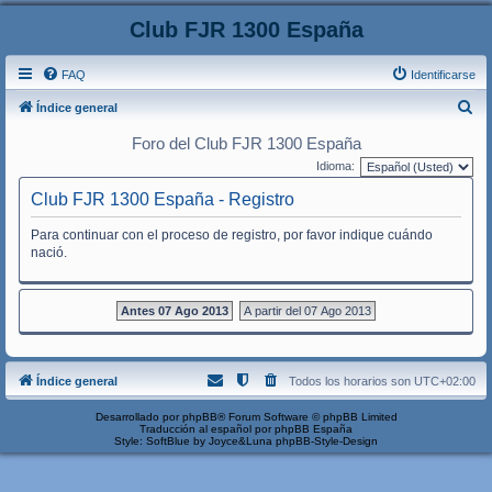
Club FJR 1300 España
FAQ
Identificarse
B
Índice general
u
Foro del Club FJR 1300 España
s
Idioma:
c
Club FJR 1300 España - Registro
a
Para continuar con el proceso de registro, por favor indique cuándo
r
nació.
Antes 07 Ago 2013
A partir del 07 Ago 2013
Índice general
Todos los horarios son
UTC+02:00
Desarrollado por
phpBB
® Forum Software © phpBB Limited
Traducción al español por
phpBB España
Style: SoftBlue by Joyce&Luna
phpBB-Style-Design