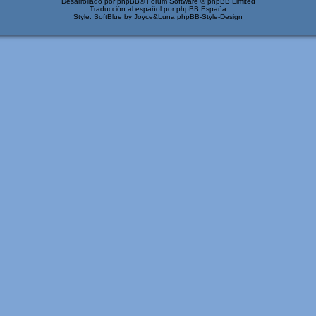
Desarrollado por
phpBB
® Forum Software © phpBB Limited
Traducción al español por
phpBB España
Style: SoftBlue by Joyce&Luna
phpBB-Style-Design