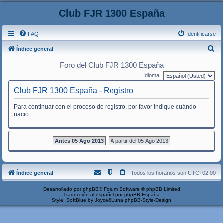
Club FJR 1300 España
FAQ
Identificarse
B
Índice general
u
Foro del Club FJR 1300 España
s
Idioma:
c
Club FJR 1300 España - Registro
a
Para continuar con el proceso de registro, por favor indique cuándo
r
nació.
Antes 05 Ago 2013
A partir del 05 Ago 2013
Índice general
Todos los horarios son
UTC+02:00
Desarrollado por
phpBB
® Forum Software © phpBB Limited
Traducción al español por
phpBB España
Style: SoftBlue by Joyce&Luna
phpBB-Style-Design