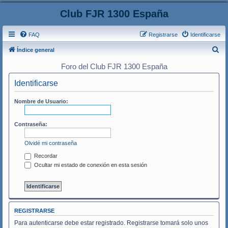
Club FJR 1300 España
FAQ
Registrarse
Identificarse
B
Índice general
u
Foro del Club FJR 1300 España
s
Identificarse
c
a
Nombre de Usuario:
r
Contraseña:
Olvidé mi contraseña
Recordar
Ocultar mi estado de conexión en esta sesión
REGISTRARSE
Para autenticarse debe estar registrado. Registrarse tomará solo unos