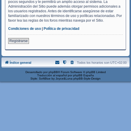
pocos segundos y le permitirá un amplio acceso al sistema. La
Administración del Sitio puede además otorgar permisos adicionales a
los usuarios registrados. Antes de identificarse asegúrese de estar
familiarizado con nuestros términos de uso y políticas relacionadas. Por
favor lea las reglas de los foros mientras navega por el Sitio.
Condiciones de uso
|
Política de privacidad
Registrarse
Índice general
Todos los horarios son
UTC+02:00
Desarrollado por
phpBB
® Forum Software © phpBB Limited
Traducción al español por
phpBB España
Style: SoftBlue by Joyce&Luna
phpBB-Style-Design