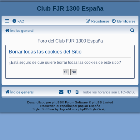
Club FJR 1300 España
FAQ
Registrarse
Identificarse
B
Índice general
u
Foro del Club FJR 1300 España
s
Borrar todas las cookies del Sitio
c
a
¿Está seguro de que quiere borrar todas las cookies de este sitio?
r
Índice general
Todos los horarios son
UTC+02:00
Desarrollado por
phpBB
® Forum Software © phpBB Limited
Traducción al español por
phpBB España
Style: SoftBlue by Joyce&Luna
phpBB-Style-Design