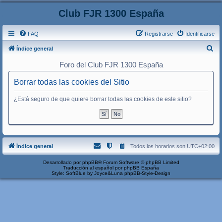
Club FJR 1300 España
FAQ
Registrarse
Identificarse
B
Índice general
u
Foro del Club FJR 1300 España
s
Borrar todas las cookies del Sitio
c
a
¿Está seguro de que quiere borrar todas las cookies de este sitio?
r
Índice general
Todos los horarios son
UTC+02:00
Desarrollado por
phpBB
® Forum Software © phpBB Limited
Traducción al español por
phpBB España
Style: SoftBlue by Joyce&Luna
phpBB-Style-Design