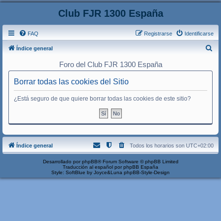
Club FJR 1300 España
FAQ
Registrarse
Identificarse
B
Índice general
u
Foro del Club FJR 1300 España
s
Borrar todas las cookies del Sitio
c
a
¿Está seguro de que quiere borrar todas las cookies de este sitio?
r
Índice general
Todos los horarios son
UTC+02:00
Desarrollado por
phpBB
® Forum Software © phpBB Limited
Traducción al español por
phpBB España
Style: SoftBlue by Joyce&Luna
phpBB-Style-Design