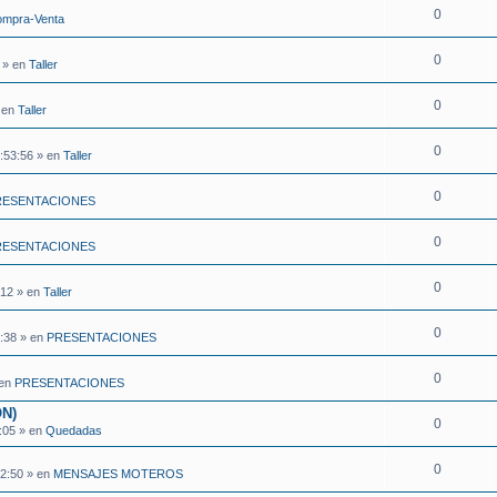
0
mpra-Venta
0
 » en
Taller
0
» en
Taller
0
:53:56 » en
Taller
0
RESENTACIONES
0
RESENTACIONES
0
:12 » en
Taller
0
0:38 » en
PRESENTACIONES
0
 en
PRESENTACIONES
N)
0
2:05 » en
Quedadas
0
52:50 » en
MENSAJES MOTEROS