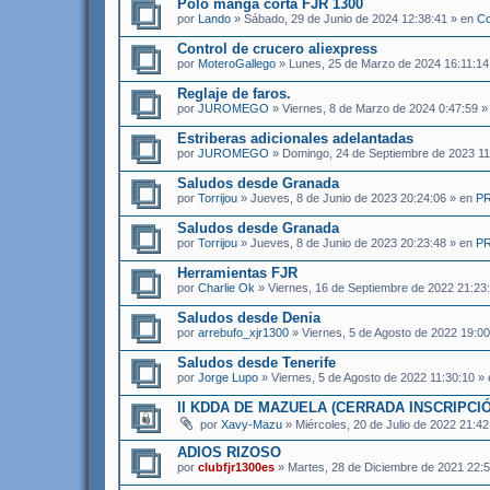
Polo manga corta FJR 1300
por
Lando
» Sábado, 29 de Junio de 2024 12:38:41 » en
Co
Control de crucero aliexpress
por
MoteroGallego
» Lunes, 25 de Marzo de 2024 16:11:14
Reglaje de faros.
por
JUROMEGO
» Viernes, 8 de Marzo de 2024 0:47:59 
Estriberas adicionales adelantadas
por
JUROMEGO
» Domingo, 24 de Septiembre de 2023 11
Saludos desde Granada
por
Torrijou
» Jueves, 8 de Junio de 2023 20:24:06 » en
P
Saludos desde Granada
por
Torrijou
» Jueves, 8 de Junio de 2023 20:23:48 » en
P
Herramientas FJR
por
Charlie Ok
» Viernes, 16 de Septiembre de 2022 21:23
Saludos desde Denia
por
arrebufo_xjr1300
» Viernes, 5 de Agosto de 2022 19:0
Saludos desde Tenerife
por
Jorge Lupo
» Viernes, 5 de Agosto de 2022 11:30:10 »
II KDDA DE MAZUELA (CERRADA INSCRIPCIÓ
por
Xavy-Mazu
» Miércoles, 20 de Julio de 2022 21:4
ADIOS RIZOSO
por
clubfjr1300es
» Martes, 28 de Diciembre de 2021 22: