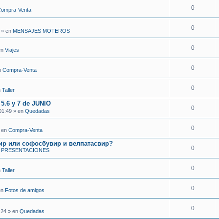
0
ompra-Venta
0
 » en
MENSAJES MOTEROS
0
en
Viajes
0
n
Compra-Venta
0
n
Taller
.6 y 7 de JUNIO
0
01:49 » en
Quedadas
0
» en
Compra-Venta
ир или софосбувир и велпатасвир?
0
n
PRESENTACIONES
0
n
Taller
0
en
Fotos de amigos
0
:24 » en
Quedadas