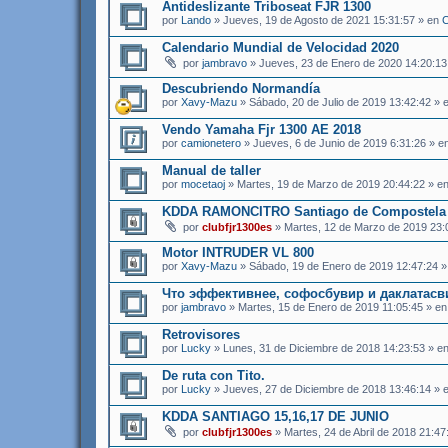
Antideslizante Triboseat FJR 1300
por
Lando
» Jueves, 19 de Agosto de 2021 15:31:57 » en
C
Calendario Mundial de Velocidad 2020
por
jambravo
» Jueves, 23 de Enero de 2020 14:20:13
Descubriendo Normandía
por
Xavy-Mazu
» Sábado, 20 de Julio de 2019 13:42:42 » 
Vendo Yamaha Fjr 1300 AE 2018
por
camionetero
» Jueves, 6 de Junio de 2019 6:31:26 » e
Manual de taller
por
mocetaoj
» Martes, 19 de Marzo de 2019 20:44:22 » e
KDDA RAMONCITRO Santiago de Compostela 5
por
clubfjr1300es
» Martes, 12 de Marzo de 2019 23:
Motor INTRUDER VL 800
por
Xavy-Mazu
» Sábado, 19 de Enero de 2019 12:47:24 
Что эффективнее, софосбувир и даклатасв
por
jambravo
» Martes, 15 de Enero de 2019 11:05:45 » e
Retrovisores
por
Lucky
» Lunes, 31 de Diciembre de 2018 14:23:53 » e
De ruta con Tito.
por
Lucky
» Jueves, 27 de Diciembre de 2018 13:46:14 » 
KDDA SANTIAGO 15,16,17 DE JUNIO
por
clubfjr1300es
» Martes, 24 de Abril de 2018 21:47