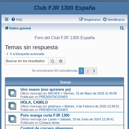
Club FJR 1300 España
FAQ
Registrarse
Identificarse
B
Índice general
u
Foro del Club FJR 1300 España
s
Temas sin respuesta
c
Ir a búsqueda avanzada
a
Buscar
Búsqueda avanzada
r
1
2
Siguiente
Se encontraron 50 coincidencias
Temas
Uno nuevo (eso quisiera yo)
Último mensaje por
MICAFE
«
Viernes, 15 de Mayo de 2026 11:40:06
Publicado en
PRESENTACIONES
HOLA, CAMILO
Último mensaje por
jambravo
«
Martes, 3 de Febrero de 2026 13:39:01
Publicado en
PRESENTACIONES
Polo manga corta FJR 1300
Último mensaje por
Lando
«
Sábado, 29 de Junio de 2024 12:38:41
Publicado en
Compra-Venta
Control de crucero aliexpress