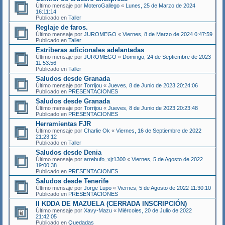
Último mensaje por
MoteroGallego
«
Lunes, 25 de Marzo de 2024
16:11:14
Publicado en
Taller
Reglaje de faros.
Último mensaje por
JUROMEGO
«
Viernes, 8 de Marzo de 2024 0:47:59
Publicado en
Taller
Estriberas adicionales adelantadas
Último mensaje por
JUROMEGO
«
Domingo, 24 de Septiembre de 2023
11:53:56
Publicado en
Taller
Saludos desde Granada
Último mensaje por
Torrijou
«
Jueves, 8 de Junio de 2023 20:24:06
Publicado en
PRESENTACIONES
Saludos desde Granada
Último mensaje por
Torrijou
«
Jueves, 8 de Junio de 2023 20:23:48
Publicado en
PRESENTACIONES
Herramientas FJR
Último mensaje por
Charlie Ok
«
Viernes, 16 de Septiembre de 2022
21:23:12
Publicado en
Taller
Saludos desde Denia
Último mensaje por
arrebufo_xjr1300
«
Viernes, 5 de Agosto de 2022
19:00:38
Publicado en
PRESENTACIONES
Saludos desde Tenerife
Último mensaje por
Jorge Lupo
«
Viernes, 5 de Agosto de 2022 11:30:10
Publicado en
PRESENTACIONES
II KDDA DE MAZUELA (CERRADA INSCRIPCIÓN)
Último mensaje por
Xavy-Mazu
«
Miércoles, 20 de Julio de 2022
21:42:05
Publicado en
Quedadas