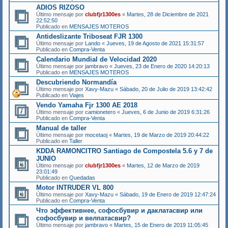
ADIOS RIZOSO
Último mensaje por
clubfjr1300es
«
Martes, 28 de Diciembre de 2021
22:52:50
Publicado en
MENSAJES MOTEROS
Antideslizante Triboseat FJR 1300
Último mensaje por
Lando
«
Jueves, 19 de Agosto de 2021 15:31:57
Publicado en
Compra-Venta
Calendario Mundial de Velocidad 2020
Último mensaje por
jambravo
«
Jueves, 23 de Enero de 2020 14:20:13
Publicado en
MENSAJES MOTEROS
Descubriendo Normandía
Último mensaje por
Xavy-Mazu
«
Sábado, 20 de Julio de 2019 13:42:42
Publicado en
Viajes
Vendo Yamaha Fjr 1300 AE 2018
Último mensaje por
camionetero
«
Jueves, 6 de Junio de 2019 6:31:26
Publicado en
Compra-Venta
Manual de taller
Último mensaje por
mocetaoj
«
Martes, 19 de Marzo de 2019 20:44:22
Publicado en
Taller
KDDA RAMONCITRO Santiago de Compostela 5.6 y 7 de
JUNIO
Último mensaje por
clubfjr1300es
«
Martes, 12 de Marzo de 2019
23:01:49
Publicado en
Quedadas
Motor INTRUDER VL 800
Último mensaje por
Xavy-Mazu
«
Sábado, 19 de Enero de 2019 12:47:24
Publicado en
Compra-Venta
Что эффективнее, софосбувир и даклатасвир или
софосбувир и велпатасвир?
Último mensaje por
jambravo
«
Martes, 15 de Enero de 2019 11:05:45