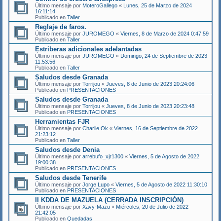
Último mensaje por
MoteroGallego
«
Lunes, 25 de Marzo de 2024
16:11:14
Publicado en
Taller
Reglaje de faros.
Último mensaje por
JUROMEGO
«
Viernes, 8 de Marzo de 2024 0:47:59
Publicado en
Taller
Estriberas adicionales adelantadas
Último mensaje por
JUROMEGO
«
Domingo, 24 de Septiembre de 2023
11:53:56
Publicado en
Taller
Saludos desde Granada
Último mensaje por
Torrijou
«
Jueves, 8 de Junio de 2023 20:24:06
Publicado en
PRESENTACIONES
Saludos desde Granada
Último mensaje por
Torrijou
«
Jueves, 8 de Junio de 2023 20:23:48
Publicado en
PRESENTACIONES
Herramientas FJR
Último mensaje por
Charlie Ok
«
Viernes, 16 de Septiembre de 2022
21:23:12
Publicado en
Taller
Saludos desde Denia
Último mensaje por
arrebufo_xjr1300
«
Viernes, 5 de Agosto de 2022
19:00:38
Publicado en
PRESENTACIONES
Saludos desde Tenerife
Último mensaje por
Jorge Lupo
«
Viernes, 5 de Agosto de 2022 11:30:10
Publicado en
PRESENTACIONES
II KDDA DE MAZUELA (CERRADA INSCRIPCIÓN)
Último mensaje por
Xavy-Mazu
«
Miércoles, 20 de Julio de 2022
21:42:05
Publicado en
Quedadas