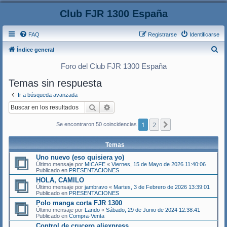
Club FJR 1300 España
FAQ
Registrarse
Identificarse
B
Índice general
u
Foro del Club FJR 1300 España
s
Temas sin respuesta
c
Ir a búsqueda avanzada
a
Buscar
Búsqueda avanzada
r
1
2
Siguiente
Se encontraron 50 coincidencias
Temas
Uno nuevo (eso quisiera yo)
Último mensaje por
MICAFE
«
Viernes, 15 de Mayo de 2026 11:40:06
Publicado en
PRESENTACIONES
HOLA, CAMILO
Último mensaje por
jambravo
«
Martes, 3 de Febrero de 2026 13:39:01
Publicado en
PRESENTACIONES
Polo manga corta FJR 1300
Último mensaje por
Lando
«
Sábado, 29 de Junio de 2024 12:38:41
Publicado en
Compra-Venta
Control de crucero aliexpress