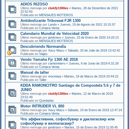
ADIOS RIZOSO
Último mensaje por
clubfjr1300es
«
Martes, 28 de Diciembre de 2021
22:52:50
Publicado en
MENSAJES MOTEROS
Antideslizante Triboseat FJR 1300
Último mensaje por
Lando
«
Jueves, 19 de Agosto de 2021 15:31:57
Publicado en
Compra-Venta
Calendario Mundial de Velocidad 2020
Último mensaje por
jambravo
«
Jueves, 23 de Enero de 2020 14:20:13
Publicado en
MENSAJES MOTEROS
Descubriendo Normandía
Último mensaje por
Xavy-Mazu
«
Sábado, 20 de Julio de 2019 13:42:42
Publicado en
Viajes
Vendo Yamaha Fjr 1300 AE 2018
Último mensaje por
camionetero
«
Jueves, 6 de Junio de 2019 6:31:26
Publicado en
Compra-Venta
Manual de taller
Último mensaje por
mocetaoj
«
Martes, 19 de Marzo de 2019 20:44:22
Publicado en
Taller
KDDA RAMONCITRO Santiago de Compostela 5.6 y 7 de
JUNIO
Último mensaje por
clubfjr1300es
«
Martes, 12 de Marzo de 2019
23:01:49
Publicado en
Quedadas
Motor INTRUDER VL 800
Último mensaje por
Xavy-Mazu
«
Sábado, 19 de Enero de 2019 12:47:24
Publicado en
Compra-Venta
Что эффективнее, софосбувир и даклатасвир или
софосбувир и велпатасвир?
Último mensaje por
jambravo
«
Martes, 15 de Enero de 2019 11:05:45