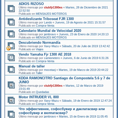
ADIOS RIZOSO
Último mensaje por
clubfjr1300es
«
Martes, 28 de Diciembre de 2021
22:52:50
Publicado en
MENSAJES MOTEROS
Antideslizante Triboseat FJR 1300
Último mensaje por
Lando
«
Jueves, 19 de Agosto de 2021 15:31:57
Publicado en
Compra-Venta
Calendario Mundial de Velocidad 2020
Último mensaje por
jambravo
«
Jueves, 23 de Enero de 2020 14:20:13
Publicado en
MENSAJES MOTEROS
Descubriendo Normandía
Último mensaje por
Xavy-Mazu
«
Sábado, 20 de Julio de 2019 13:42:42
Publicado en
Viajes
Vendo Yamaha Fjr 1300 AE 2018
Último mensaje por
camionetero
«
Jueves, 6 de Junio de 2019 6:31:26
Publicado en
Compra-Venta
Manual de taller
Último mensaje por
mocetaoj
«
Martes, 19 de Marzo de 2019 20:44:22
Publicado en
Taller
KDDA RAMONCITRO Santiago de Compostela 5.6 y 7 de
JUNIO
Último mensaje por
clubfjr1300es
«
Martes, 12 de Marzo de 2019
23:01:49
Publicado en
Quedadas
Motor INTRUDER VL 800
Último mensaje por
Xavy-Mazu
«
Sábado, 19 de Enero de 2019 12:47:24
Publicado en
Compra-Venta
Что эффективнее, софосбувир и даклатасвир или
софосбувир и велпатасвир?
Último mensaje por
jambravo
«
Martes, 15 de Enero de 2019 11:05:45