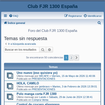
Club FJR 1300 España
FAQ
Registrarse
Identificarse
B
Índice general
u
Foro del Club FJR 1300 España
s
Temas sin respuesta
c
Ir a búsqueda avanzada
a
Buscar
Búsqueda avanzada
r
1
2
Siguiente
Se encontraron 50 coincidencias
Temas
Uno nuevo (eso quisiera yo)
Último mensaje por
MICAFE
«
Viernes, 15 de Mayo de 2026 11:40:06
Publicado en
PRESENTACIONES
HOLA, CAMILO
Último mensaje por
jambravo
«
Martes, 3 de Febrero de 2026 13:39:01
Publicado en
PRESENTACIONES
Polo manga corta FJR 1300
Último mensaje por
Lando
«
Sábado, 29 de Junio de 2024 12:38:41
Publicado en
Compra-Venta
Control de crucero aliexpress