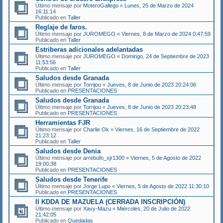
Último mensaje por
MoteroGallego
«
Lunes, 25 de Marzo de 2024
16:11:14
Publicado en
Taller
Reglaje de faros.
Último mensaje por
JUROMEGO
«
Viernes, 8 de Marzo de 2024 0:47:59
Publicado en
Taller
Estriberas adicionales adelantadas
Último mensaje por
JUROMEGO
«
Domingo, 24 de Septiembre de 2023
11:53:56
Publicado en
Taller
Saludos desde Granada
Último mensaje por
Torrijou
«
Jueves, 8 de Junio de 2023 20:24:06
Publicado en
PRESENTACIONES
Saludos desde Granada
Último mensaje por
Torrijou
«
Jueves, 8 de Junio de 2023 20:23:48
Publicado en
PRESENTACIONES
Herramientas FJR
Último mensaje por
Charlie Ok
«
Viernes, 16 de Septiembre de 2022
21:23:12
Publicado en
Taller
Saludos desde Denia
Último mensaje por
arrebufo_xjr1300
«
Viernes, 5 de Agosto de 2022
19:00:38
Publicado en
PRESENTACIONES
Saludos desde Tenerife
Último mensaje por
Jorge Lupo
«
Viernes, 5 de Agosto de 2022 11:30:10
Publicado en
PRESENTACIONES
II KDDA DE MAZUELA (CERRADA INSCRIPCIÓN)
Último mensaje por
Xavy-Mazu
«
Miércoles, 20 de Julio de 2022
21:42:05
Publicado en
Quedadas