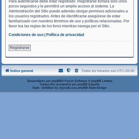
Para autenticarse debe estar registrado. Registrarse tomará solo unos
pocos segundos y le permitirá un amplio acceso al sistema. La
Administración del Sitio puede además otorgar permisos adicionales a
los usuarios registrados. Antes de identificarse asegúrese de estar
familiarizado con nuestros términos de uso y políticas relacionadas. Por
favor lea las reglas de los foros mientras navega por el Sitio.
Condiciones de uso
|
Política de privacidad
Registrarse
Índice general
Todos los horarios son
UTC+02:00
Desarrollado por
phpBB
® Forum Software © phpBB Limited
Traducción al español por
phpBB España
Style: SoftBlue by Joyce&Luna
phpBB-Style-Design