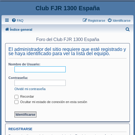
Club FJR 1300 España
FAQ
Registrarse
Identificarse
B
Índice general
u
Foro del Club FJR 1300 España
s
El administrador del sitio requiere que esté registrado y
c
se haya identificado para ver la lista del equipo.
a
Nombre de Usuario:
r
Contraseña:
Olvidé mi contraseña
Recordar
Ocultar mi estado de conexión en esta sesión
REGISTRARSE