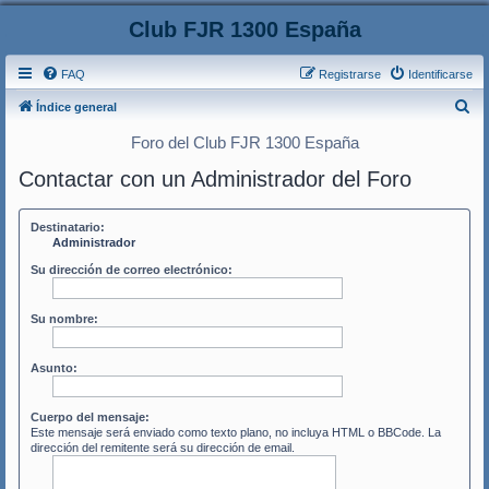
Club FJR 1300 España
FAQ
Registrarse
Identificarse
B
Índice general
u
Foro del Club FJR 1300 España
s
Contactar con un Administrador del Foro
c
a
Destinatario:
r
Administrador
Su dirección de correo electrónico:
Su nombre:
Asunto:
Cuerpo del mensaje:
Este mensaje será enviado como texto plano, no incluya HTML o BBCode. La
dirección del remitente será su dirección de email.