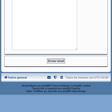
Índice general
Todos los horarios son
UTC+02:00
Desarrollado por
phpBB
® Forum Software © phpBB Limited
Traducción al español por
phpBB España
Style: SoftBlue by Joyce&Luna
phpBB-Style-Design