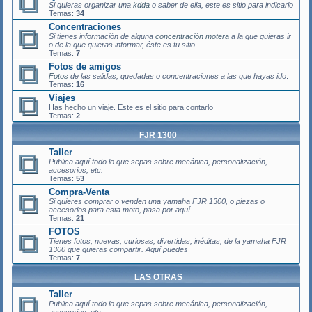
Si quieras organizar una
kdda
o saber de ella, este es sitio para indicarlo
Temas:
34
Concentraciones
Si tienes información de alguna
concentración motera
a la que quieras ir
o de la que quieras informar, éste es tu sitio
Temas:
7
Fotos de amigos
Fotos
de las salidas, quedadas o concentraciones a las que hayas ido
.
Temas:
16
Viajes
Has hecho un viaje. Este es el sitio para contarlo
Temas:
2
FJR 1300
Taller
Publica aquí todo lo que sepas sobre mecánica, personalización,
accesorios, etc.
Temas:
53
Compra-Venta
Si quieres comprar o venden una yamaha FJR 1300, o piezas o
accesorios para esta moto, pasa por aquí
Temas:
21
FOTOS
Tienes fotos, nuevas, curiosas, divertidas, inéditas, de la yamaha FJR
1300 que quieras compartir. Aquí puedes
Temas:
7
LAS OTRAS
Taller
Publica aquí todo lo que sepas sobre mecánica, personalización,