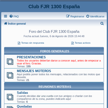
Club FJR 1300 España
FAQ
Registrarse
Identificarse
B
Índice general
u
Foro del Club FJR 1300 España
s
Fecha actual Jueves, 6 de Agosto de 2026 15:44:48
c
Temas sin respuesta
Temas activos
a
FOROS GENERALES
r
PRESENTACIONES
Todos los usuarios deberían darse a conocer aquí, antes de empezar a
usar el foro. Gracias.
Temas:
155
MENSAJES MOTEROS
Aquí podéis poner todos los mensajes, relacionados con las motos que
deseéis
Temas:
21
REUNIONES MOTERAS
Salidas
Cuando decidas
dar una vuelta
con tus amigos o charlar con los
compañeros de tu zona, puedes indicarlo aquí
Temas:
6
Quedadas