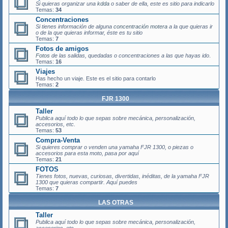
Si quieras organizar una
kdda
o saber de ella, este es sitio para indicarlo
Temas:
34
Concentraciones
Si tienes información de alguna
concentración motera
a la que quieras ir
o de la que quieras informar, éste es tu sitio
Temas:
7
Fotos de amigos
Fotos
de las salidas, quedadas o concentraciones a las que hayas ido
.
Temas:
16
Viajes
Has hecho un viaje. Este es el sitio para contarlo
Temas:
2
FJR 1300
Taller
Publica aquí todo lo que sepas sobre mecánica, personalización,
accesorios, etc.
Temas:
53
Compra-Venta
Si quieres comprar o venden una yamaha FJR 1300, o piezas o
accesorios para esta moto, pasa por aquí
Temas:
21
FOTOS
Tienes fotos, nuevas, curiosas, divertidas, inéditas, de la yamaha FJR
1300 que quieras compartir. Aquí puedes
Temas:
7
LAS OTRAS
Taller
Publica aquí todo lo que sepas sobre mecánica, personalización,