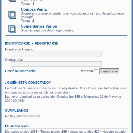
accesorios, etc.
Temas:
3
Compra-Venta
Si quieres comprar o vender una moto, accesorios, etc. de motos; pása
por aquí
Temas:
2
Comentarios Varios
Si tienes algo que decir, aquí puedes.
IDENTIFICARSE
•
REGISTRARSE
Nombre de Usuario:
Contraseña:
Olvidé mi contraseña
Recordar
¿QUIÉN ESTÁ CONECTADO?
En total hay
3
usuarios conectados :: 0 registrados, 0 ocultos y 3 invitados (basados
en usuarios activos en los últimos 5 minutos)
La mayor cantidad de usuarios identificados fue
548
el Miércoles, 22 de Mayo de
2024 20:06:54
CUMPLEAÑOS
No hay cumpleaños hoy.
ESTADÍSTICAS
Mensajes totales
1367
• Temas totales
289
• Usuarios totales
410
• Nuestro usuario