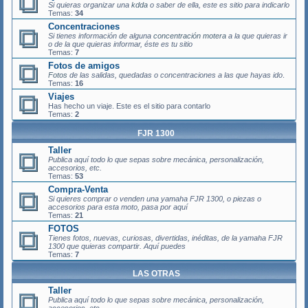
Si quieras organizar una
kdda
o saber de ella, este es sitio para indicarlo
Temas:
34
Concentraciones
Si tienes información de alguna
concentración motera
a la que quieras ir
o de la que quieras informar, éste es tu sitio
Temas:
7
Fotos de amigos
Fotos
de las salidas, quedadas o concentraciones a las que hayas ido
.
Temas:
16
Viajes
Has hecho un viaje. Este es el sitio para contarlo
Temas:
2
FJR 1300
Taller
Publica aquí todo lo que sepas sobre mecánica, personalización,
accesorios, etc.
Temas:
53
Compra-Venta
Si quieres comprar o venden una yamaha FJR 1300, o piezas o
accesorios para esta moto, pasa por aquí
Temas:
21
FOTOS
Tienes fotos, nuevas, curiosas, divertidas, inéditas, de la yamaha FJR
1300 que quieras compartir. Aquí puedes
Temas:
7
LAS OTRAS
Taller
Publica aquí todo lo que sepas sobre mecánica, personalización,