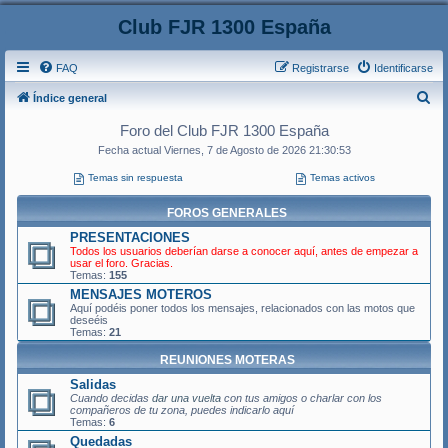
Club FJR 1300 España
FAQ
Registrarse
Identificarse
B
Índice general
u
Foro del Club FJR 1300 España
s
Fecha actual Viernes, 7 de Agosto de 2026 21:30:53
c
Temas sin respuesta
Temas activos
a
FOROS GENERALES
r
PRESENTACIONES
Todos los usuarios deberían darse a conocer aquí, antes de empezar a
usar el foro. Gracias.
Temas:
155
MENSAJES MOTEROS
Aquí podéis poner todos los mensajes, relacionados con las motos que
deseéis
Temas:
21
REUNIONES MOTERAS
Salidas
Cuando decidas
dar una vuelta
con tus amigos o charlar con los
compañeros de tu zona, puedes indicarlo aquí
Temas:
6
Quedadas