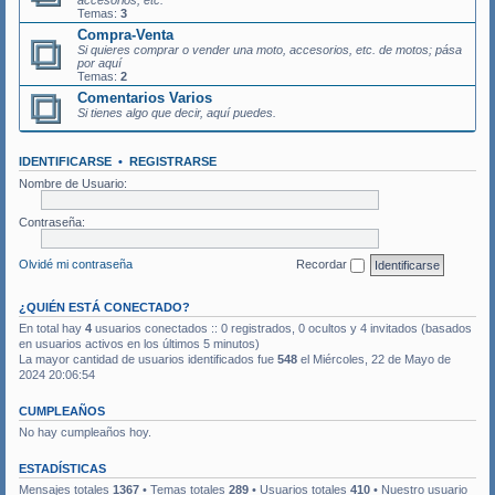
accesorios, etc.
Temas:
3
Compra-Venta
Si quieres comprar o vender una moto, accesorios, etc. de motos; pása
por aquí
Temas:
2
Comentarios Varios
Si tienes algo que decir, aquí puedes.
IDENTIFICARSE
•
REGISTRARSE
Nombre de Usuario:
Contraseña:
Olvidé mi contraseña
Recordar
¿QUIÉN ESTÁ CONECTADO?
En total hay
4
usuarios conectados :: 0 registrados, 0 ocultos y 4 invitados (basados
en usuarios activos en los últimos 5 minutos)
La mayor cantidad de usuarios identificados fue
548
el Miércoles, 22 de Mayo de
2024 20:06:54
CUMPLEAÑOS
No hay cumpleaños hoy.
ESTADÍSTICAS
Mensajes totales
1367
• Temas totales
289
• Usuarios totales
410
• Nuestro usuario