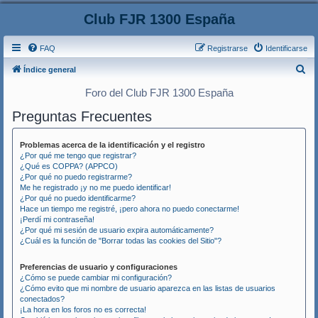
Club FJR 1300 España
FAQ
Registrarse
Identificarse
B
Índice general
u
Foro del Club FJR 1300 España
s
Preguntas Frecuentes
c
a
Problemas acerca de la identificación y el registro
r
¿Por qué me tengo que registrar?
¿Qué es COPPA? (APPCO)
¿Por qué no puedo registrarme?
Me he registrado ¡y no me puedo identificar!
¿Por qué no puedo identificarme?
Hace un tiempo me registré, ¡pero ahora no puedo conectarme!
¡Perdí mi contraseña!
¿Por qué mi sesión de usuario expira automáticamente?
¿Cuál es la función de "Borrar todas las cookies del Sitio"?
Preferencias de usuario y configuraciones
¿Cómo se puede cambiar mi configuración?
¿Cómo evito que mi nombre de usuario aparezca en las listas de usuarios
conectados?
¡La hora en los foros no es correcta!