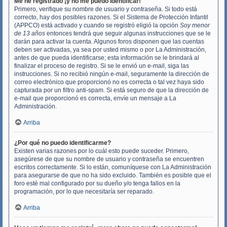
Me he registrado ¡y no me puedo identificar!
Primero, verifique su nombre de usuario y contraseña. Si todo está
correcto, hay dos posibles razones. Si el Sistema de Protección Infantil
(APPCO) está activado y cuando se registró eligió la opción
Soy menor
de 13 años
entonces tendrá que seguir algunas instrucciones que se le
darán para activar la cuenta. Algunos foros disponen que las cuentas
deben ser activadas, ya sea por usted mismo o por La Administración,
antes de que pueda identificarse; esta información se le brindará al
finalizar el proceso de registro. Si se le envió un e-mail, siga las
instrucciones. Si no recibió ningún e-mail, seguramente la dirección de
correo electrónico que proporcionó no es correcta o tal vez haya sido
capturada por un filtro anti-spam. Si está seguro de que la dirección de
e-mail que proporcionó es correcta, envíe un mensaje a La
Administración.
Arriba
¿Por qué no puedo identificarme?
Existen varias razones por lo cuál esto puede suceder. Primero,
asegúrese de que su nombre de usuario y contraseña se encuentren
escritos correctamente. Si lo están, comuníquese con La Administración
para asegurarse de que no ha sido excluido. También es posible que el
foro esté mal configurado por su dueño y/o tenga fallos en la
programación, por lo que necesitaría ser reparado.
Arriba